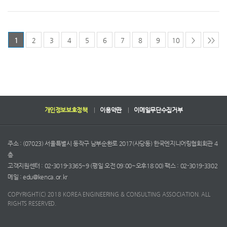
1
2
3
4
5
6
7
8
9
10
>
>>
개인정보보호정책
이용약관
이메일무단수집거부
주소 : (07023) 서울특별시 동작구 남부순환로 2017(사당동) 한국엔지니어링협회회관 4
층
고객지원센터 : 02-3019-3365~9 (평일 오전 09:00~오후18:00)
팩스 : 02-3019-3302
메일 : edu@kenca.or.kr
COPYRIGHT(C) 2018 KOREA ENGINEERING & CONSULTING ASSOCIATION. ALL
RIGHTS RESERVED.