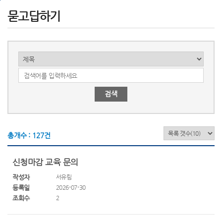
메
본
하
묻고답하기
인
문
단
메
으
으
뉴
로
로
로
바
바
바
로
로
로
가
가
가
기
기
기
검색
총개수 :
127
건
신청마감 교육 문의
작성자
서유림
등록일
2026-07-30
조회수
2