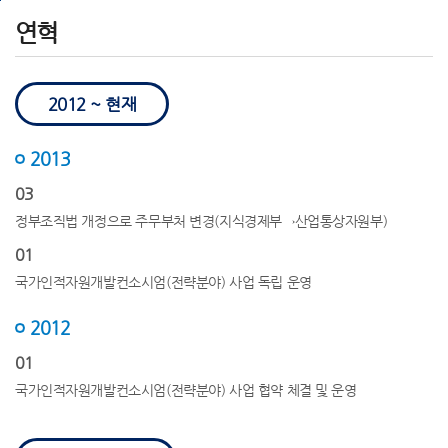
메
본
하
연혁
인
문
단
메
으
으
뉴
로
로
로
바
바
2012 ~ 현재
바
로
로
로
가
가
가
기
기
2013
기
03
정부조직법 개정으로 주무부처 변경(지식경제부→산업통상자원부)
01
국가인적자원개발컨소시엄(전략분야) 사업 독립 운영
2012
01
국가인적자원개발컨소시엄(전략분야) 사업 협약 체결 및 운영