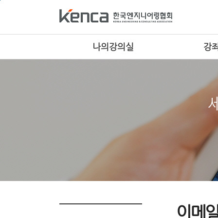
메
본
하
인
문
단
메
으
으
뉴
로
로
로
바
바
나의강의실
강
바
로
로
로
가
가
가
기
기
기
이메