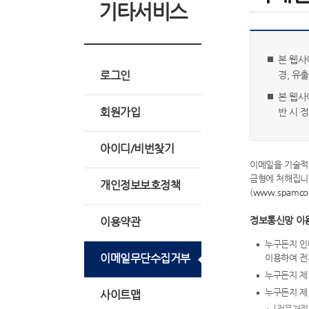
기타서비스
본 웹사
로그인
경, 유
본 웹사
회원가입
반 시 
아이디/비번찾기
이메일을 기술적 
금형에 처해집니다
개인정보보호정책
(
www.spamcop
정보통신망 이용
이용약관
누구든지 인
이메일무단수집거부
이용하여 전
누구든지 제
누구든지 제
사이트맵
[전문개정 