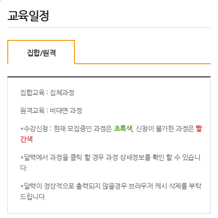
메
본
하
교육일정
인
문
단
메
으
으
뉴
로
로
로
바
바
집합/원격
바
로
로
로
가
가
가
기
기
기
집합교육 : 집체과정
원격교육 : 비대면 과정
*수강신청 : 현재 모집중인 과정은
초록색
, 신청이 불가한 과정은
빨
간색
*달력에서 과정을 클릭 할 경우 과정 상세정보를 확인 할 수 있습니
다.
*달력이 정상적으로 출력되지 않을경우 브라우저 캐시 삭제를 부탁
드립니다.