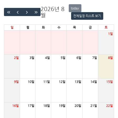
2026년 8
today
월
전체일정 리스트 보기
일
월
화
수
목
금
토
1일
2일
3일
4일
5일
6일
7일
8일
9일
10일
11일
12일
13일
14일
15일
16일
17일
18일
19일
20일
21일
22일